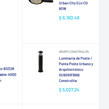
Urban City Eco CD
80W
Precio
$ 6,160.49
de
venta
GRUPO CONSTRULITA
Luminaria de Poste /
Punta Poste Urbano y
lo 80326
Arquitectónico
able 4000
OU9091FBNB
m
Construlita
Precio
$ 5,027.24
de
venta