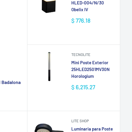
HLED-004/N/30
Obelix IV
Precio
$ 776.18
de
venta
TECNOLITE
Mini Poste Exterior
25HLED2501MV30N
Horologium
N Badalona
Precio
$ 6,215.27
de
venta
LITE SHOP
Luminaria para Poste