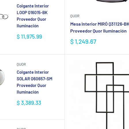
Colgante Interior
LOOP Q16015-BK
QUOR
Proveedor Quor
Mesa Interior MIRÓ Q31126-B
Iluminación
Proveedor Quor Iluminación
Precio
$ 11,975.99
Precio
$ 1,249.67
de
de
venta
venta
QUOR
Colgante Interior
SOLAR Q60657-SM
Proveedor Quor
Iluminación
Precio
$ 3,389.33
de
venta