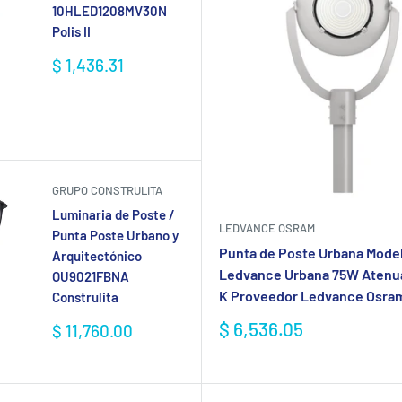
10HLED1208MV30N
Polis II
Precio
$ 1,436.31
de
venta
GRUPO CONSTRULITA
Luminaria de Poste /
LEDVANCE OSRAM
Punta Poste Urbano y
Punta de Poste Urbana Mode
Arquitectónico
Ledvance Urbana 75W Atenu
OU9021FBNA
K Proveedor Ledvance Osra
Construlita
Precio
$ 6,536.05
Precio
$ 11,760.00
de
de
venta
venta