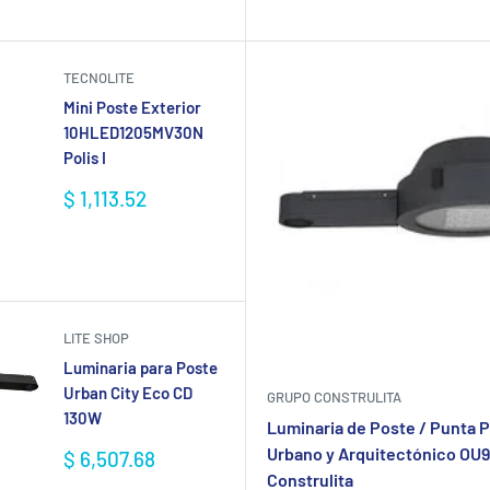
venta
venta
TECNOLITE
Mini Poste Exterior
10HLED1205MV30N
Polis I
Precio
$ 1,113.52
de
venta
LITE SHOP
Luminaria para Poste
Urban City Eco CD
GRUPO CONSTRULITA
130W
Luminaria de Poste / Punta 
Urbano y Arquitectónico O
Precio
$ 6,507.68
de
Construlita