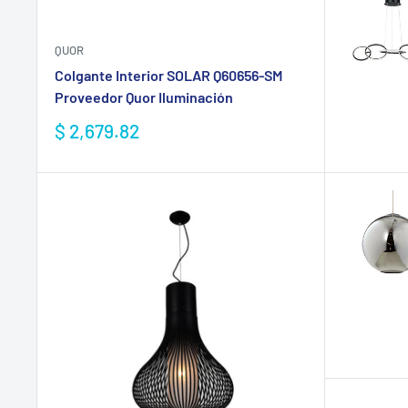
QUOR
Colgante Interior SOLAR Q60656-SM
Proveedor Quor Iluminación
Precio
$ 2,679.82
de
venta