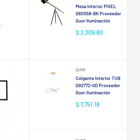
Mesa Interior PIXEL
Q60558-BK Proveedor
Quor Iluminación
K
Precio
$ 2,309.80
de
venta
QUOR
Colgante Interior TUB
Q92772-GD Proveedor
Quor Iluminación
Precio
$ 7,751.18
de
venta