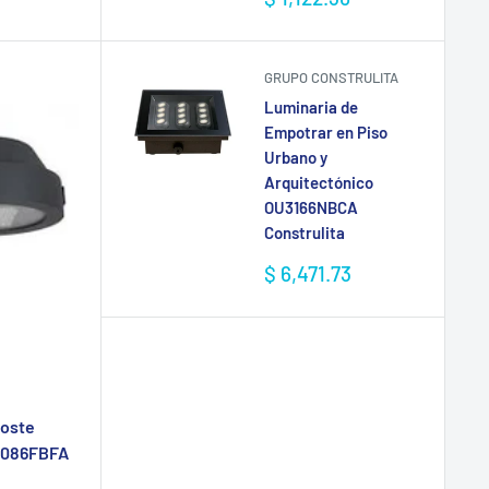
de
venta
GRUPO CONSTRULITA
Luminaria de
Empotrar en Piso
Urbano y
Arquitectónico
OU3166NBCA
Construlita
Precio
$ 6,471.73
de
venta
Poste
U9086FBFA