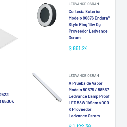
LEDVANCE OSRAM
Cortesia Exterior
Modelo 86876 Endura®
Style Ring 13w Dg
Proveedor Ledvance
Osram
Precio
$ 861.24
de
venta
LEDVANCE OSRAM
A Prueba de Vapor
Modelo 80575 / 88567
80523
Ledvance Damp Proof
0 6500k
LED 58W 149cm 4000
K Proveedor
Ledvance Osram
Precio
$ 1,122.36