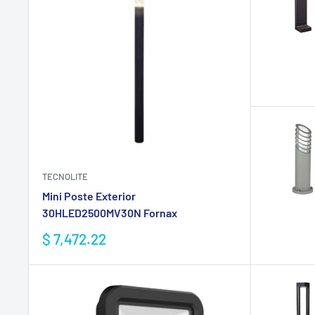
TECNOLITE
Mini Poste Exterior
30HLED2500MV30N Fornax
Precio
$ 7,472.22
de
venta