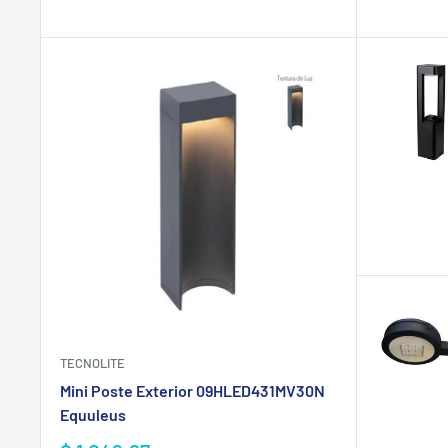
venta
TECNOLITE
Mini Poste Exterior 09HLED431MV30N
Equuleus