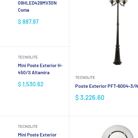
09HLED429MV30N
Coma
Precio
$ 887.97
de
venta
TECNOLITE
Mini Poste Exterior H-
450/S Altamira
TECNOLITE
Precio
$ 1,530.62
Poste Exterior PFT-6004-3/
de
venta
Precio
$ 3,226.60
de
venta
TECNOLITE
Mini Poste Exterior