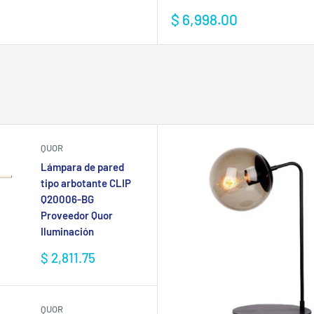
venta
Precio
$ 6,998.00
de
venta
QUOR
Lámpara de pared
tipo arbotante CLIP
Q20006-BG
Proveedor Quor
Iluminación
Precio
$ 2,811.75
de
venta
QUOR