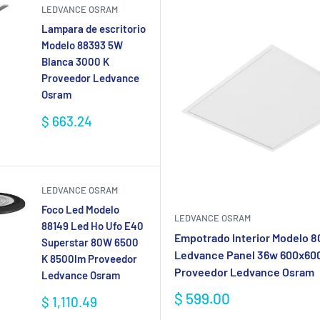
LEDVANCE OSRAM
Lampara de escritorio
Modelo 88393 5W
Blanca 3000 K
Proveedor Ledvance
Osram
Precio
$ 663.24
de
venta
LEDVANCE OSRAM
Foco Led Modelo
LEDVANCE OSRAM
88149 Led Ho Ufo E40
Empotrado Interior Modelo 
Superstar 80W 6500
Ledvance Panel 36w 600x60
K 8500lm Proveedor
Proveedor Ledvance Osram
Ledvance Osram
Precio
$ 599.00
Precio
$ 1,110.49
de
de