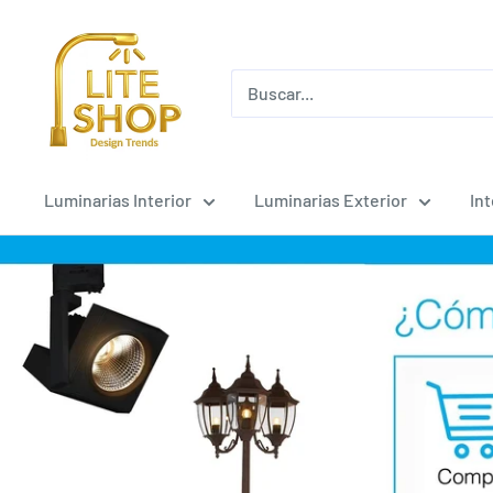
Ir
Lite
directamente
Shop
al
contenido
Luminarias Interior
Luminarias Exterior
In